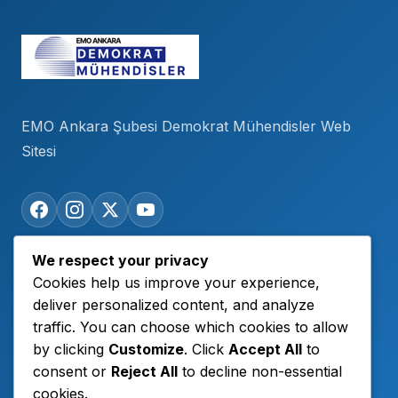
EMO Ankara Şubesi Demokrat Mühendisler Web
Sitesi
We respect your privacy
Hızlı Bağlantılar
Cookies help us improve your experience,
deliver personalized content, and analyze
Duyurular
traffic. You can choose which cookies to allow
by clicking
Customize
. Click
Accept All
to
DEMOTV
consent or
Reject All
to decline non-essential
Açıklamalar
cookies.