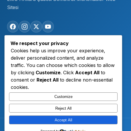
Sitesi
We respect your privacy
Hızlı Bağlantılar
Cookies help us improve your experience,
deliver personalized content, and analyze
Duyurular
traffic. You can choose which cookies to allow
by clicking
Customize
. Click
Accept All
to
DEMOTV
consent or
Reject All
to decline non-essential
Açıklamalar
cookies.
Etkinlik & Eğitim
Customize
Reject All
Accept All
© 2026 Demokrat Mühendisler. Tüm hakları saklıdır.