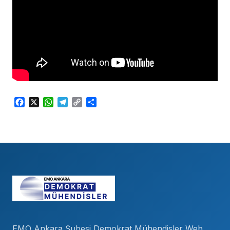
Facebook
X
WhatsApp
Telegram
Copy
Share
Link
EMO Ankara Şubesi Demokrat Mühendisler Web